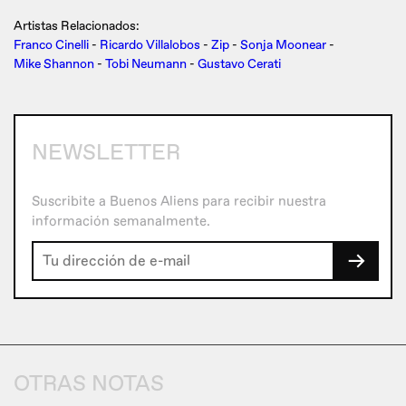
Artistas Relacionados:
Franco Cinelli
-
Ricardo Villalobos
-
Zip
-
Sonja Moonear
-
Mike Shannon
-
Tobi Neumann
-
Gustavo Cerati
NEWSLETTER
Suscribite a Buenos Aliens para recibir nuestra
información semanalmente.
→
OTRAS NOTAS