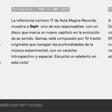
Entrevista
MAR 07 ABR 2020
E
La referencia número 17 de Aula Magna Records,
A 
muestra a
Seph
-uno de sus responsables- con un
Du
disco que marca un nuevo capítulo en la evolución
c
de su sonido. Samsa, está compuesto por 10 tracks
EP
e
originales que navegan las profundidades de la
nu
música experimental, con un carácter
r
introspectivo y espacial. Escuchá un adelanto en
ad
n
esta nota!
ISEÑO POR TRITT STUDIO