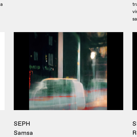
 a
tr
ví
sa
SEPH
S
Samsa
R