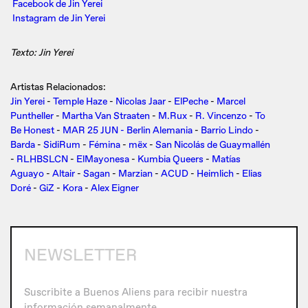
Facebook de Jin Yerei
Instagram de Jin Yerei
Texto: Jin Yerei
Artistas Relacionados:
Jin Yerei
-
Temple Haze
-
Nicolas Jaar
-
ElPeche
-
Marcel
Puntheller
-
Martha Van Straaten
-
M.Rux
-
R. Vincenzo
-
To
Be Honest
-
MAR 25 JUN - Berlin Alemania
-
Barrio Lindo
-
Barda
-
SidiRum
-
Fémina
-
mëx
-
San Nicolás de Guaymallén
-
RLHBSLCN
-
ElMayonesa
-
Kumbia Queers
-
Matías
Aguayo
-
Altair
-
Sagan
-
Marzian
-
ACUD
-
Heimlich
-
Elias
Doré
-
GiZ
-
Kora
-
Alex Eigner
NEWSLETTER
Suscribite a Buenos Aliens para recibir nuestra
información semanalmente.