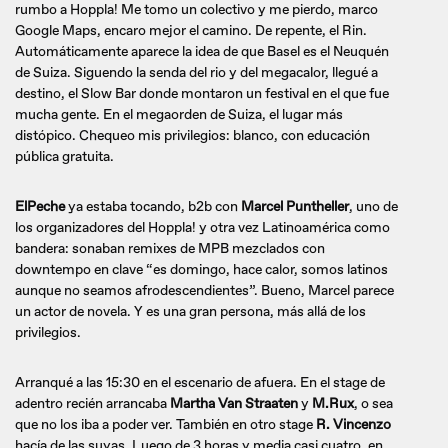
rumbo a Hoppla! Me tomo un colectivo y me pierdo, marco
Google Maps, encaro mejor el camino. De repente, el Rin.
Automáticamente aparece la idea de que Basel es el Neuquén
de Suiza. Siguendo la senda del rio y del megacalor, llegué a
destino, el Slow Bar donde montaron un festival en el que fue
mucha gente. En el megaorden de Suiza, el lugar más
distópico. Chequeo mis privilegios: blanco, con educación
pública gratuita.
ElPeche
ya estaba tocando, b2b con
Marcel Puntheller
, uno de
los organizadores del Hoppla! y otra vez Latinoamérica como
bandera: sonaban remixes de MPB mezclados con
downtempo en clave “es domingo, hace calor, somos latinos
aunque no seamos afrodescendientes”. Bueno, Marcel parece
un actor de novela. Y es una gran persona, más allá de los
privilegios.
Arranqué a las 15:30 en el escenario de afuera. En el stage de
adentro recién arrancaba
Martha Van Straaten
y
M.Rux
, o sea
que no los iba a poder ver. También en otro stage
R. Vincenzo
hacía de las suyas. Luego de 3 horas y media casi cuatro, en