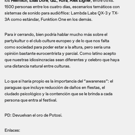
los
Heimlich
,
Elias Doré
,
GiZ
,
Kora
,
Alex Eigner
, entre otrxs.
1500 personas entre los cuatro días, escenarios temáticos con
sistemas de sonido para audiófilos: Lambda Labs QX-3 y TX-
3A como estándar, Funktion One en los demás.
Para ir cerrando, bien podría hablar mucho más sobre el
partykultur o el club culture europeo y de lo que nos falta
como sociedad para poder estar a la altura, pero sería una
opinión bastante eurocentrista y parcial. Como latino acepto
que nuestras idiosincracias sean diferentes y celebro que haya
una distancia natural entre culturas.
Lo que sí haría propio es la importancia del “awareness”: el
paraguas que incluye reducción de daños en fiestas, el
ciudado psicológico y la contención que se le brinda a cada
persona que entra al festival.
PD: Devuelvan el oro de Potosí.
Enlaces: