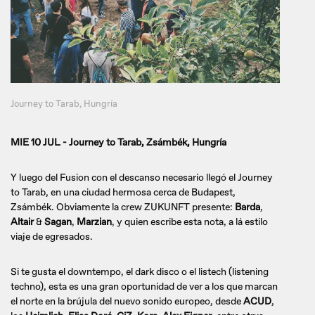
Journey to Tarab, Hungría
MIE 10 JUL - Journey to Tarab, Zsámbék, Hungría
Y luego del Fusion con el descanso necesario llegó el Journey
to Tarab, en una ciudad hermosa cerca de Budapest,
Zsámbék. Obviamente la crew ZUKUNFT presente:
Barda
,
Altair
&
Sagan
,
Marzian
, y quien escribe esta nota, a lá estilo
viaje de egresados.
Si te gusta el downtempo, el dark disco o el listech (listening
techno), esta es una gran oportunidad de ver a los que marcan
el norte en la brújula del nuevo sonido europeo, desde
ACUD
,