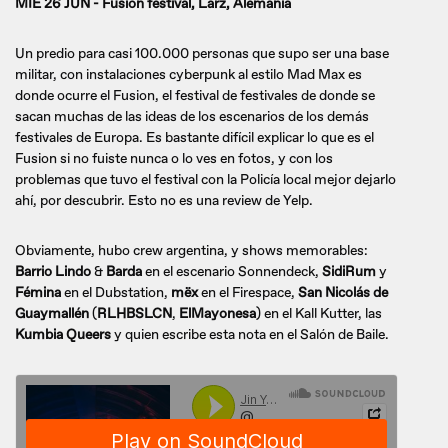
MIE 26 JUN - Fusion festival, Lärz, Alemania
Un predio para casi 100.000 personas que supo ser una base
militar, con instalaciones cyberpunk al estilo Mad Max es
donde ocurre el Fusion, el festival de festivales de donde se
sacan muchas de las ideas de los escenarios de los demás
festivales de Europa. Es bastante difícil explicar lo que es el
Fusion si no fuiste nunca o lo ves en fotos, y con los
problemas que tuvo el festival con la Policía local mejor dejarlo
ahí, por descubrir. Esto no es una review de Yelp.
Obviamente, hubo crew argentina, y shows memorables:
Barrio Lindo
&
Barda
en el escenario Sonnendeck,
SidiRum
y
Fémina
en el Dubstation,
mëx
en el Firespace,
San Nicolás de
Guaymallén
(
RLHBSLCN
,
ElMayonesa
) en el Kall Kutter, las
Kumbia Queers
y quien escribe esta nota en el Salón de Baile.