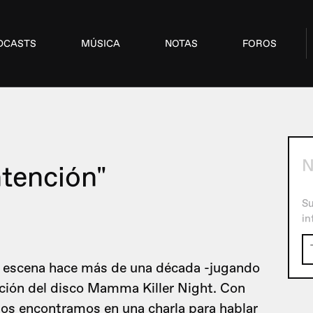
DCASTS
MÚSICA
NOTAS
FOROS
ntención"
Su
in
la escena hace más de una década -jugando
dición del disco Mamma Killer Night. Con
os encontramos en una charla para hablar