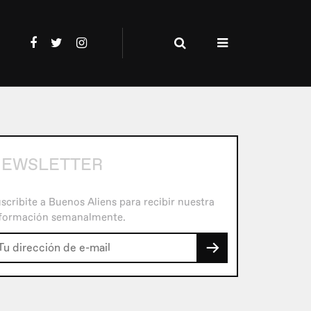
EWSLETTER
scribite a Buenos Aliens para recibir nuestra
formación semanalmente.
→