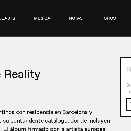
DCASTS
MÚSICA
NOTAS
FOROS
N
 Reality
Su
in
entinos con residencia en Barcelona y
de su contundente catálogo, donde incluyen
i
. El álbum firmado por la artista europea