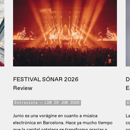
FESTIVAL SÓNAR 2026
D
Review
E
Entrevista
LUN 29 JUN 2026
E
Junio es una vorágine en cuanto a música
La
electrónica en Barcelona. Hace ya mucho tiempo
co
que la capital catalana se transforma gracias a
c