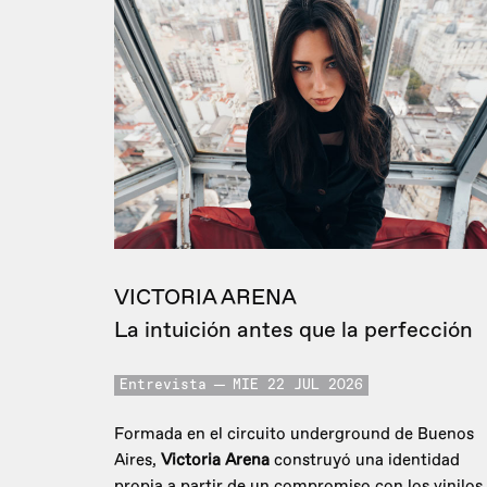
VICTORIA ARENA
La intuición antes que la perfección
Entrevista
MIE 22 JUL 2026
Formada en el circuito underground de Buenos
Aires,
Victoria Arena
construyó una identidad
propia a partir de un compromiso con los vinilos.