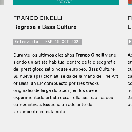
FRANCO CINELLI
F
Regresa a Bass Culture
E
Entrevista
MAR 18 OCT 2022
E
Durante los ultimos diez años
Franco Cinelli
viene
Ap
siendo un artista habitual dentro de la discografía
en
del prestigioso sello house europeo, Bass Culture.
cu
Su nueva aparición allí se da de la mano de The Art
ca
of Bass, un EP compuesto por tres tracks
co
originales de larga duración, en los que el
no
a
experimentado artista desarrolla sus habilidades
2
compositivas. Escuchá un adelanto del
pe
lanzamiento en esta nota.