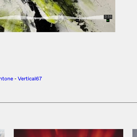
ntone
-
Vertical67