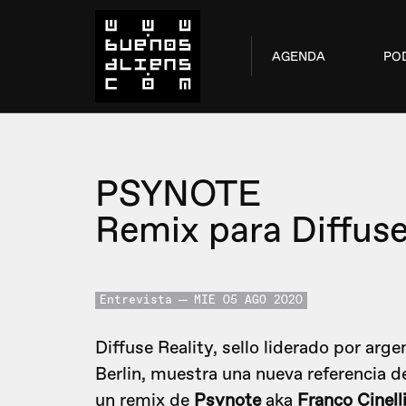
AGENDA
PO
PSYNOTE
Remix para Diffuse
Entrevista
MIE 05 AGO 2020
Diffuse Reality, sello liderado por arg
Berlin, muestra una nueva referencia 
un remix de
Psynote
aka
Franco Cinell