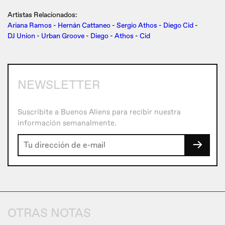
Artistas Relacionados:
Ariana Ramos
-
Hernán Cattaneo
-
Sergio Athos
-
Diego Cid
-
DJ Union
-
Urban Groove
-
Diego
-
Athos
-
Cid
NEWSLETTER
Suscribite a Buenos Aliens para recibir nuestra
información semanalmente.
→
OTRAS NOTAS