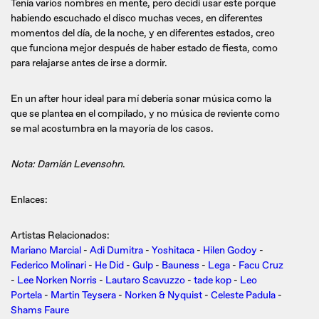
Tenía varios nombres en mente, pero decidí usar este porque
habiendo escuchado el disco muchas veces, en diferentes
momentos del día, de la noche, y en diferentes estados, creo
que funciona mejor después de haber estado de fiesta, como
para relajarse antes de irse a dormir.
En un after hour ideal para mí debería sonar música como la
que se plantea en el compilado, y no música de reviente como
se mal acostumbra en la mayoría de los casos.
Nota: Damián Levensohn
.
Enlaces:
Artistas Relacionados:
Mariano Marcial
-
Adi Dumitra
-
Yoshitaca
-
Hilen Godoy
-
Federico Molinari
-
He Did
-
Gulp
-
Bauness
-
Lega
-
Facu Cruz
-
Lee Norken Norris
-
Lautaro Scavuzzo
-
tade kop
-
Leo
Portela
-
Martin Teysera
-
Norken & Nyquist
-
Celeste Padula
-
Shams Faure