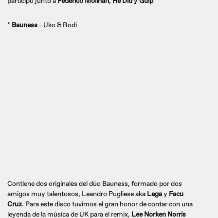
participo junto a
Federico Molinari
,
He Did
y
Gulp
*
Bauness
- Uko & Rodi
Contiene dos originales del dúo Bauness, formado por dos
amigos muy talentosos, Leandro Pugliese aka
Lega
y
Facu
Cruz
. Para este disco tuvimos el gran honor de contar con una
leyenda de la música de UK para el remix,
Lee Norken Norris