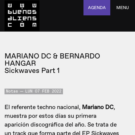
AGENDA
MENU
MARIANO DC & BERNARDO
HANGAR
Sickwaves Part 1
Notas
LUN 07 FEB 2022
El referente techno nacional,
Mariano DC
,
muestra por estos días su primera
aparición discográfica del año. Se trata de
un track que forma parte del EP Sickwaves