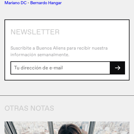
Mariano DC
-
Bernardo Hangar
NEWSLETTER
Suscribite a Buenos Aliens para recibir nuestra
información semanalmente.
→
OTRAS NOTAS