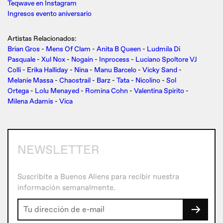
Teqwave en Instagram
Ingresos evento aniversario
Artistas Relacionados:
Brian Gros
-
Mens Of Clam
-
Anita B Queen
-
Ludmila Di
Pasquale
-
Xul Nox
-
Nogain
-
Inprocess
-
Luciano Spoltore VJ
Colli
-
Erika Halliday
-
Nina
-
Manu Barcelo
-
Vicky Sand
-
Melanie Massa
-
Chaostrail
-
Barz
-
Tata
-
Nicolino
-
Sol
Ortega
-
Lolu Menayed
-
Romina Cohn
-
Valentina Spirito
-
Milena Adamis
-
Vica
NEWSLETTER
Suscribite a Buenos Aliens para recibir nuestra
información semanalmente.
→