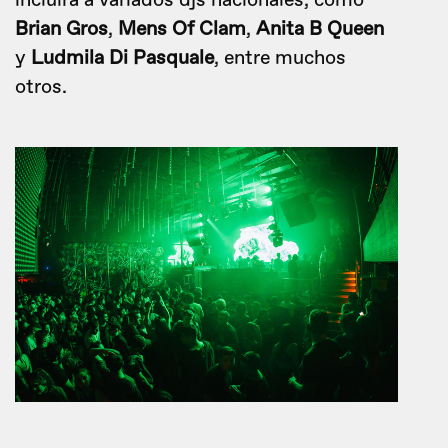
incluirá a variados djs nacionales, como
Brian Gros
,
Mens Of Clam
,
Anita B Queen
y
Ludmila Di Pasquale
, entre muchos
otros.