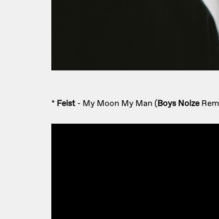
*
Feist
- My Moon My Man (
Boys Noize
Remi