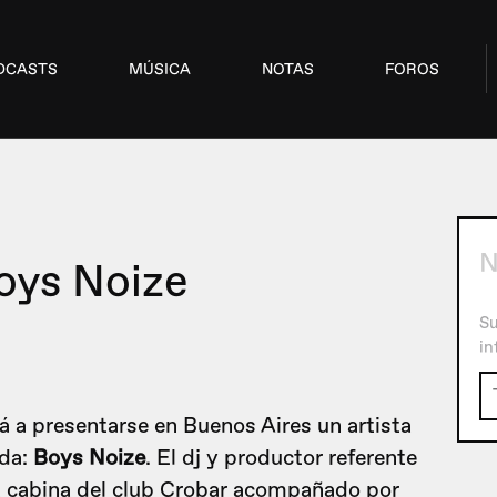
DCASTS
MÚSICA
NOTAS
FOROS
Boys Noize
Su
in
rá a presentarse en Buenos Aires un artista
ada:
Boys Noize
. El dj y productor referente
 la cabina del club Crobar acompañado por