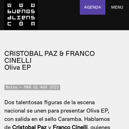
AGENDA
MENU
CRISTOBAL PAZ & FRANCO
CINELLI
Oliva EP
Notas
MAR 01 AGO 2023
Dos talentosas figuras de la escena
nacional se unen para presentar Oliva EP,
con salida en el sello Caramba. Hablamos
de
Cristobal Paz
y
Franco Cinelli
, quienes