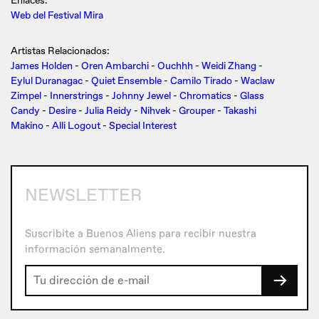
Enlaces:
Web del Festival Mira
Artistas Relacionados:
James Holden
-
Oren Ambarchi
-
Ouchhh
-
Weidi Zhang
-
Eylul Duranagac
-
Quiet Ensemble
-
Camilo Tirado
-
Waclaw
Zimpel
-
Innerstrings
-
Johnny Jewel
-
Chromatics
-
Glass
Candy
-
Desire
-
Julia Reidy
-
Nihvek
-
Grouper
-
Takashi
Makino
-
Alli Logout
-
Special Interest
NEWSLETTER
Suscribite a Buenos Aliens para recibir nuestra
información semanalmente.
→