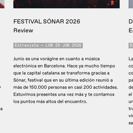
FESTIVAL SÓNAR 2026
D
Review
E
Entrevista
LUN 29 JUN 2026
E
Junio es una vorágine en cuanto a música
La
electrónica en Barcelona. Hace ya mucho tiempo
co
que la capital catalana se transforma gracias a
c
Sónar, festival que en su última edición reunió a
pa
y
más de 150.000 personas en casi 200 actividades.
de
Estuvimos presentes una vez más y te contamos
el
los puntos más altos del encuentro.
un
 a
tr
ví
sa