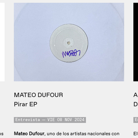
MATEO DUFOUR
A
Pirar EP
D
Entrevista
VIE 08 NOV 2024
E
os
Mateo Dufour
, uno de los artistas nacionales con
El