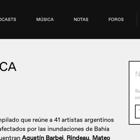
DCASTS
MÚSICA
NOTAS
FOROS
NCA
Su
in
mpilado que reúne a 41 artistas argentinos
 afectados por las inundaciones de Bahía
cuentran
Agustín Barbei
,
Rindeau
,
Mateo