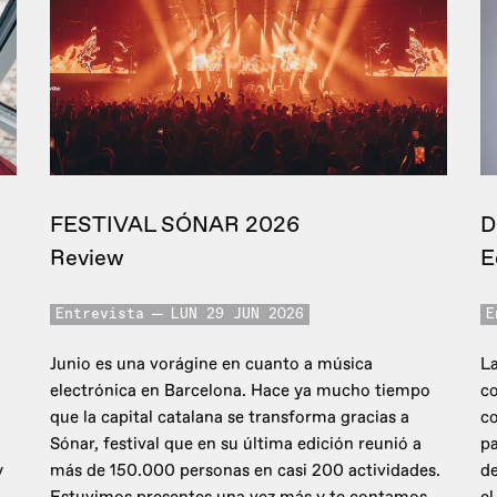
FESTIVAL SÓNAR 2026
D
Review
E
Entrevista
LUN 29 JUN 2026
E
Junio es una vorágine en cuanto a música
La
electrónica en Barcelona. Hace ya mucho tiempo
co
que la capital catalana se transforma gracias a
c
Sónar, festival que en su última edición reunió a
pa
y
más de 150.000 personas en casi 200 actividades.
de