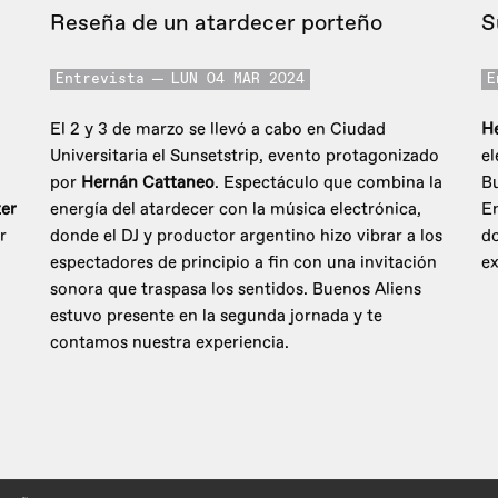
Reseña de un atardecer porteño
S
Entrevista
LUN 04 MAR 2024
E
El 2 y 3 de marzo se llevó a cabo en Ciudad
H
Universitaria el Sunsetstrip, evento protagonizado
el
por
Hernán Cattaneo
. Espectáculo que combina la
Bu
er
energía del atardecer con la música electrónica,
En
r
donde el DJ y productor argentino hizo vibrar a los
do
espectadores de principio a fin con una invitación
ex
sonora que traspasa los sentidos. Buenos Aliens
estuvo presente en la segunda jornada y te
contamos nuestra experiencia.