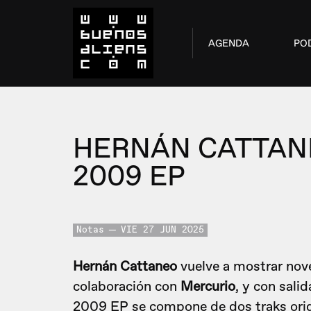
AGENDA
PO
HERNÁN CATTAN
2009 EP
Notas
VIE 27 JUN 2025
Hernán Cattaneo
vuelve a mostrar nove
colaboración con
Mercurio
, y con sali
2009 EP se compone de dos traks origi