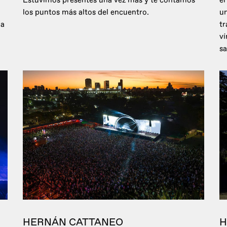
Estuvimos presentes una vez más y te contamos
el
los puntos más altos del encuentro.
un
 a
tr
ví
sa
HERNÁN CATTANEO
H