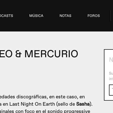
DCASTS
MÚSICA
NOTAS
FOROS
EO & MERCURIO
Su
in
dades discográficas, en este caso, en
da en Last Night On Earth (sello de
Sasha
).
nales con foco en el sonido progressive