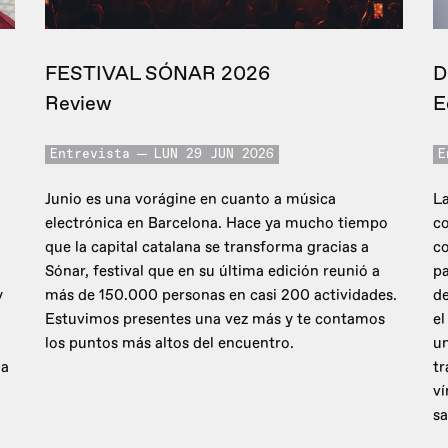
FESTIVAL SÓNAR 2026
D
Review
E
Entrevista
LUN 29 JUN 2026
E
Junio es una vorágine en cuanto a música
La
electrónica en Barcelona. Hace ya mucho tiempo
co
que la capital catalana se transforma gracias a
c
Sónar, festival que en su última edición reunió a
pa
y
más de 150.000 personas en casi 200 actividades.
de
Estuvimos presentes una vez más y te contamos
el
los puntos más altos del encuentro.
un
 a
tr
ví
sa