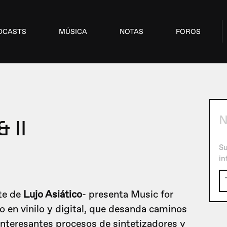
DCASTS
MÚSICA
NOTAS
FOROS
& II
Su
in
te de
Lujo Asiático
- presenta Music for
to en vinilo y digital, que desanda caminos
nteresantes procesos de sintetizadores y