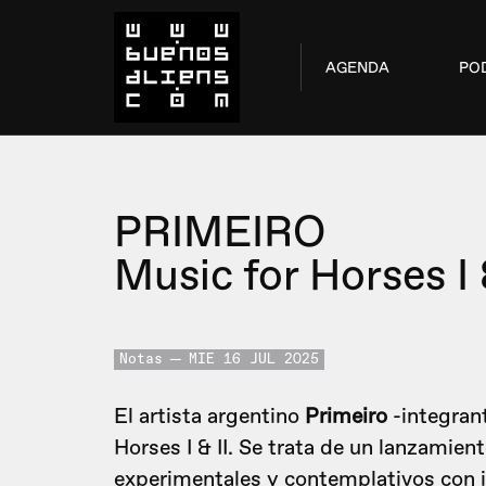
AGENDA
PO
PRIMEIRO
Music for Horses I 
Notas
MIE 16 JUL 2025
El artista argentino
Primeiro
-integran
Horses I & II. Se trata de un lanzamien
experimentales y contemplativos con i