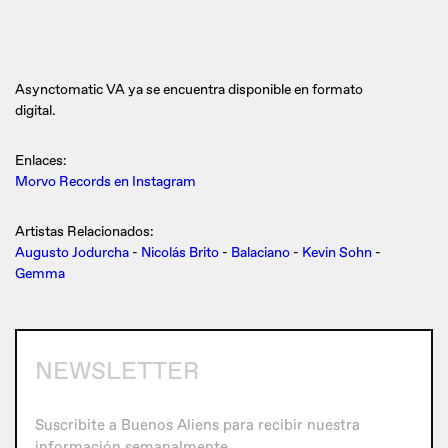
Asynctomatic VA ya se encuentra disponible en formato
digital.
Enlaces:
Morvo Records en Instagram
Artistas Relacionados:
Augusto Jodurcha
-
Nicolás Brito
-
Balaciano
-
Kevin Sohn
-
Gemma
NEWSLETTER
Suscribite a Buenos Aliens para recibir nuestra
información semanalmente.