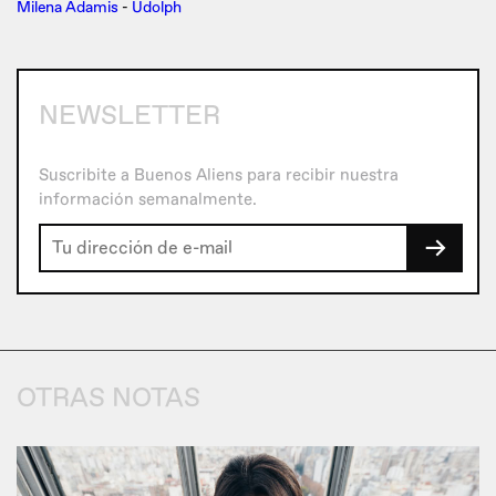
Milena Adamis
-
Udolph
NEWSLETTER
Suscribite a Buenos Aliens para recibir nuestra
información semanalmente.
→
OTRAS NOTAS