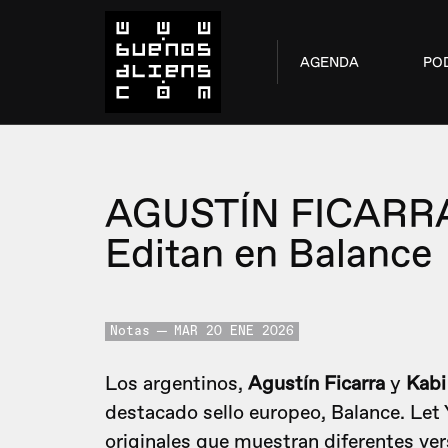
AGENDA
PO
AGUSTÍN FICARRA
Editan en Balance
Notas
MAR 20 ENE 2026
Los argentinos,
Agustín Ficarra
y
Kabi
destacado sello europeo, Balance. Let
originales que muestran diferentes ve