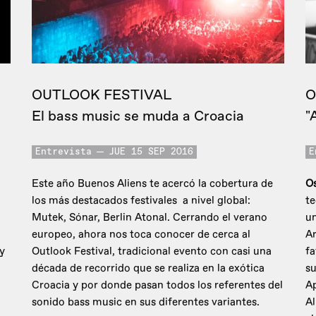
OUTLOOK FESTIVAL
O
El bass music se muda a Croacia
"
Entrevista
JUE 15 SEP 2016
E
Este año Buenos Aliens te acercó la cobertura de
O
los más destacados festivales a nivel global:
te
Mutek, Sónar, Berlin Atonal. Cerrando el verano
un
europeo, ahora nos toca conocer de cerca al
Ar
y
Outlook Festival, tradicional evento con casi una
fa
década de recorrido que se realiza en la exótica
su
Croacia y por donde pasan todos los referentes del
Ap
sonido bass music en sus diferentes variantes.
Al