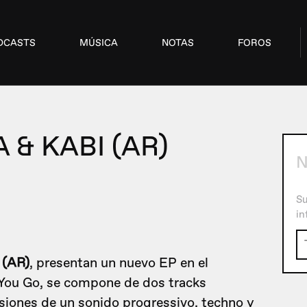
DCASTS
MÚSICA
NOTAS
FOROS
 & KABI (AR)
N
Su
in
 (AR)
, presentan un nuevo EP en el
 You Go, se compone de dos tracks
rsiones de un sonido progressivo, techno y