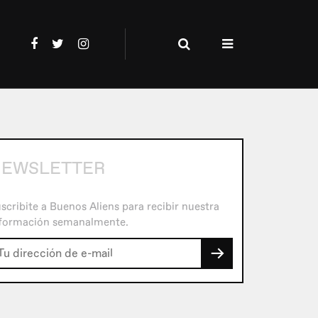
EWSLETTER
scribite a Buenos Aliens para recibir nuestra
formación semanalmente.
→