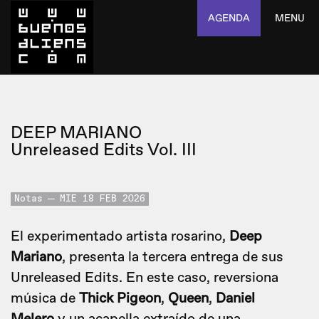
AGENDA
MENU
DEEP MARIANO
Unreleased Edits Vol. III
Notas
MIE 18 FEB 2026
El experimentado artista rosarino,
Deep
Mariano
, presenta la tercera entrega de sus
Unreleased Edits. En este caso, reversiona
música de
Thick Pigeon
,
Queen
,
Daniel