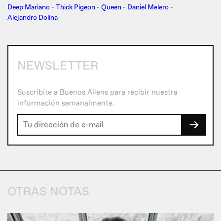
Deep Mariano
-
Thick Pigeon
-
Queen
-
Daniel Melero
-
Alejandro Dolina
NEWSLETTER
Suscribite a Buenos Aliens para recibir nuestra
información semanalmente.
→
OTRAS NOTAS