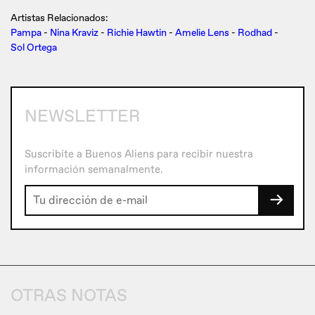
Artistas Relacionados:
Pampa
-
Nina Kraviz
-
Richie Hawtin
-
Amelie Lens
-
Rodhad
-
Sol Ortega
NEWSLETTER
Suscribite a Buenos Aliens para recibir nuestra
información semanalmente.
→
OTRAS NOTAS