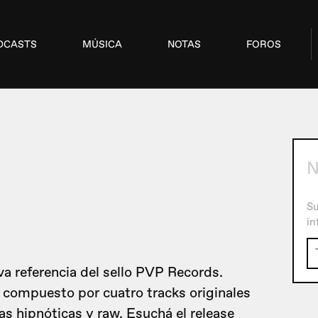
DCASTS
MÚSICA
NOTAS
FOROS
Su
in
va referencia del sello PVP Records.
 compuesto por cuatro tracks originales
s hipnóticas y raw. Esuchá el release