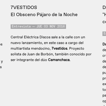
7VESTIDOS
D
El Obsceno Pájaro de la Noche
"
c
Entrevista
JUE 03 NOV 2016
E
Central Eléctrica Discos sale a la calle con un
nuevo lanzamiento, en este caso a cargo del
os
D
multiartista mendocino,
7vestidos
. Proyecto
de
solista de Juan de Borbón, también conocido por
cr
ser integrante del dúo
Camanchaca
.
x
y
de
s
de
pu
pr
ex
to
pa
op