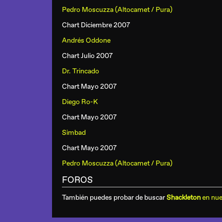
Pedro Moscuzza (Altocamet / Pura)
Chart Diciembre 2007
Andrés Oddone
Chart Julio 2007
Dr. Trincado
Chart Mayo 2007
Diego Ro-K
Chart Mayo 2007
Simbad
Chart Mayo 2007
Pedro Moscuzza (Altocamet / Pura)
FOROS
También puedes probar de buscar
Shackleton
en nue