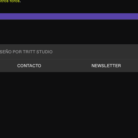
tros foros
.
ISEÑO POR TRITT STUDIO
CONTACTO
NEWSLETTER