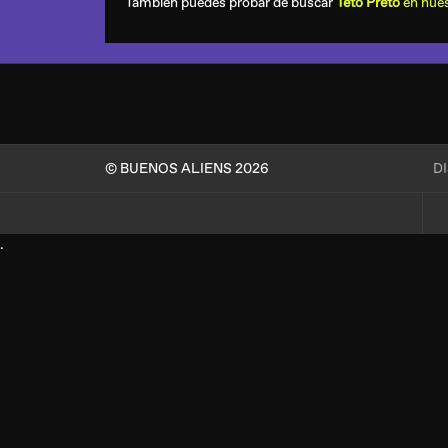
También puedes probar de buscar
Teto Preto
en nues
© BUENOS ALIENS 2026
D
.