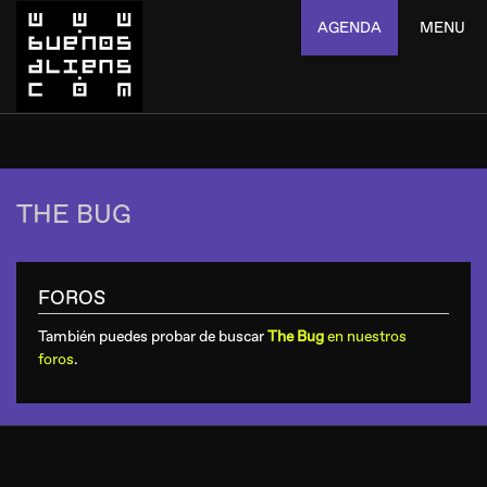
AGENDA
MENU
THE BUG
FOROS
También puedes probar de buscar
The Bug
en nuestros
foros
.