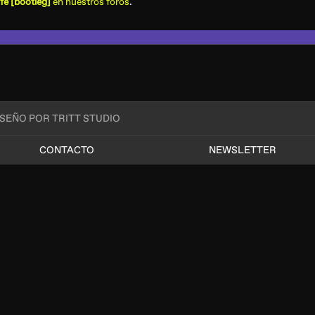
e [bootleg]
en nuestros foros
.
ISEÑO POR TRITT STUDIO
CONTACTO
NEWSLETTER