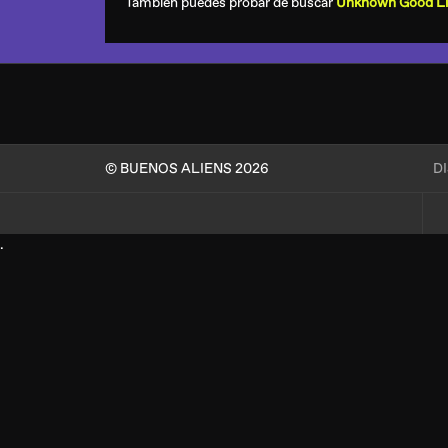
También puedes probar de buscar
Unknown Good Lif
© BUENOS ALIENS 2026
D
.