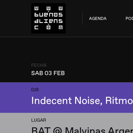
AGENDA
PO
FECHA
SAB 03 FEB
DJS
Indecent Noise, Ritmo
LUGAR
BAT @ Malvinas Arge