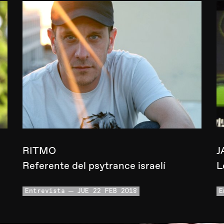
RITMO
J
Referente del psytrance israelí
L
Entrevista
JUE 22 FEB 2018
E