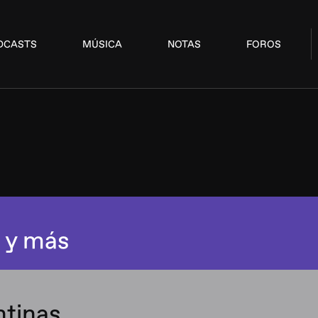
DCASTS
MÚSICA
NOTAS
FOROS
 y más
ntinas