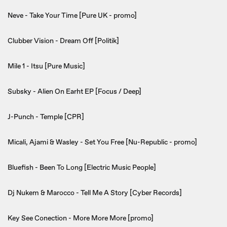
Neve - Take Your Time [Pure UK - promo]
Clubber Vision - Dream Off [Politik]
Mile 1 - Itsu [Pure Music]
Subsky - Alien On Earht EP [Focus / Deep]
J-Punch - Temple [CPR]
Micali, Ajami & Wasley - Set You Free [Nu-Republic - promo]
Bluefish - Been To Long [Electric Music People]
Dj Nukem & Marocco - Tell Me A Story [Cyber Records]
Key See Conection - More More More [promo]