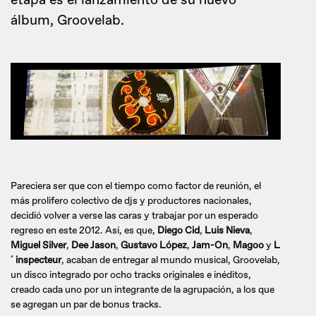
etapa es el lanzamiento de su nuevo
álbum, Groovelab.
Pareciera ser que con el tiempo como factor de reunión, el
más prolifero colectivo de djs y productores nacionales,
decidió volver a verse las caras y trabajar por un esperado
regreso en este 2012. Así, es que,
Diego Cid
,
Luis Nieva
,
Miguel Silver
,
Dee Jason
,
Gustavo López
,
Jam-On
,
Magoo
y
L
´ inspecteur
, acaban de entregar al mundo musical, Groovelab,
un disco integrado por ocho tracks originales e inéditos,
creado cada uno por un integrante de la agrupación, a los que
se agregan un par de bonus tracks.