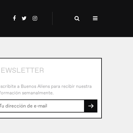
EWSLETTER
scribite a Buenos Aliens para recibir nuestra
formación semanalmente.
→