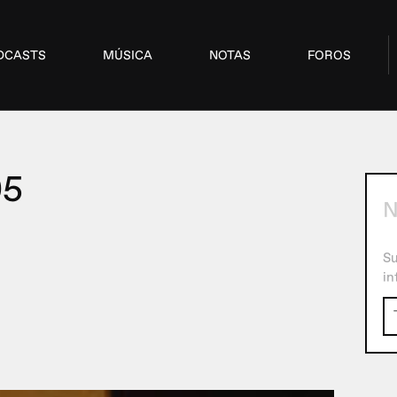
DCASTS
MÚSICA
NOTAS
FOROS
05
N
Su
in