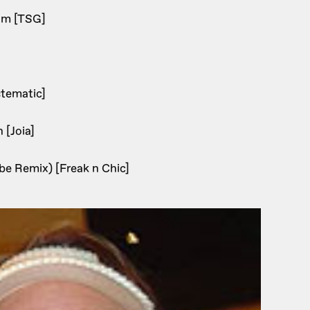
thm [TSG]
stematic]
 [Joia]
be Remix) [Freak n Chic]