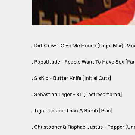
. Dirt Crew - Give Me House (Dope Mix) [M
. Popstitude - People Want To Have Sex [Far
. SisKid - Butter Knife [Initial Cuts]
. Sebastian Leger - 8T [Lastresortprod]
. Tiga - Louder Than A Bomb [Pias]
. Christopher & Raphael Justus - Popper (U