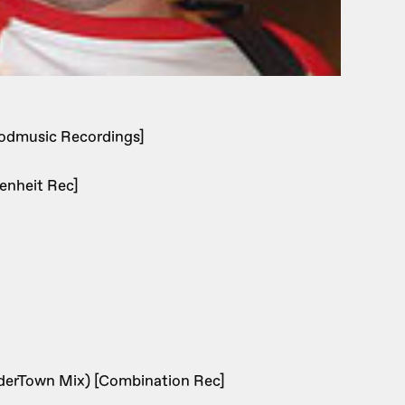
oodmusic Recordings]
enheit Rec]
nderTown Mix) [Combination Rec]