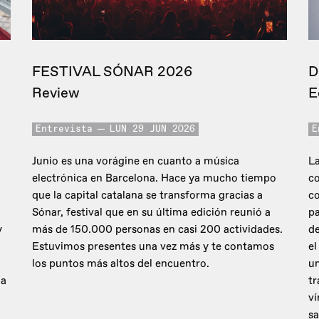
FESTIVAL SÓNAR 2026
D
Review
E
Entrevista
LUN 29 JUN 2026
E
Junio es una vorágine en cuanto a música
La
electrónica en Barcelona. Hace ya mucho tiempo
co
que la capital catalana se transforma gracias a
c
Sónar, festival que en su última edición reunió a
pa
y
más de 150.000 personas en casi 200 actividades.
de
Estuvimos presentes una vez más y te contamos
el
los puntos más altos del encuentro.
un
 a
tr
ví
sa