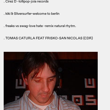
. Cirez D -lollipop-joia records
. kiki & Sliversurfer-welcome to berlin
. freaks vs swag-love hate -remix natural rhytm.
. TOMAS CATURLA FEAT FRISKO-SAN NICOLAS (CDR)