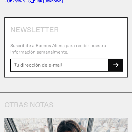
-
Unknown - S_punk [unknown]
NEWSLETTER
Suscribite a Buenos Aliens para recibir nuestra
información semanalmente.
→
OTRAS NOTAS