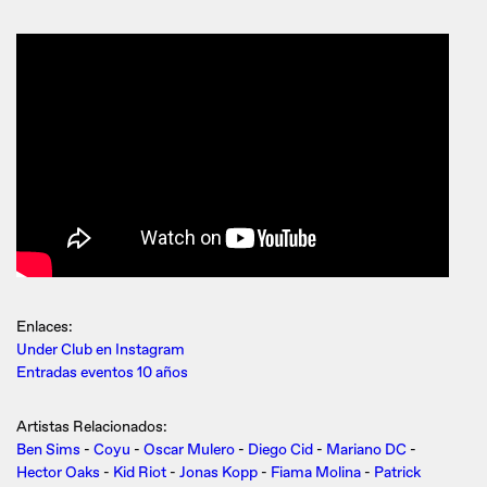
Enlaces:
Under Club en Instagram
Entradas eventos 10 años
Artistas Relacionados:
Ben Sims
-
Coyu
-
Oscar Mulero
-
Diego Cid
-
Mariano DC
-
Hector Oaks
-
Kid Riot
-
Jonas Kopp
-
Fiama Molina
-
Patrick