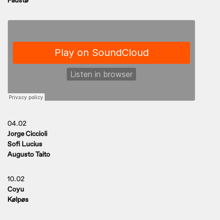
Faustø
04.02
Jorge Ciccioli
Sofi Lucius
Augusto Taito
10.02
Coyu
Kølpøs