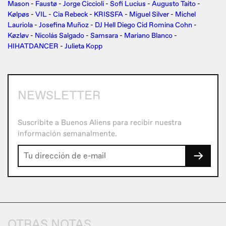
Mason
-
Faustø
-
Jorge Ciccioli
-
Sofi Lucius
-
Augusto Taito
-
Kølpøs
-
VIL
-
Cia Rebeck
-
KRISSFA
-
Miguel Silver
-
Michel
Lauriola
-
Josefina Muñoz
-
DJ Hell Diego Cid Romina Cohn
-
Køzløv
-
Nicolás Salgado
-
Samsara
-
Mariano Blanco
-
HIHATDANCER
-
Julieta Kopp
NEWSLETTER
Suscribite a Buenos Aliens para recibir nuestra
información semanalmente.
→
OTRAS NOTAS