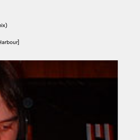
ix)
Harbour]