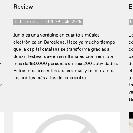
Review
E
Entrevista
LUN 29 JUN 2026
E
Junio es una vorágine en cuanto a música
La
electrónica en Barcelona. Hace ya mucho tiempo
co
que la capital catalana se transforma gracias a
c
Sónar, festival que en su última edición reunió a
pa
y
más de 150.000 personas en casi 200 actividades.
de
Estuvimos presentes una vez más y te contamos
el
los puntos más altos del encuentro.
un
 a
tr
ví
sa