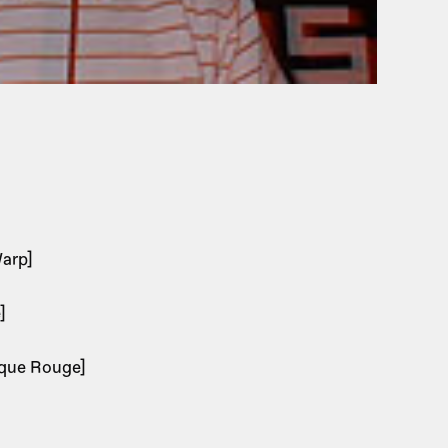
Warp]
]
ique Rouge]