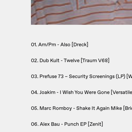
01. Am/Pm - Also [Dreck]
02. Dub Kult - Twelve [Traum V68]
03. Prefuse 73 – Security Screenings (LP) [
04. Joakim - I Wish You Were Gone [Versatile
05. Marc Romboy - Shake It Again Mike [Br
06. Alex Bau - Punch EP [Zenit]