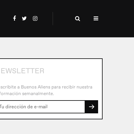
EWSLETTER
scribite a Buenos Aliens para recibir nuestra
formación semanalmente.
→