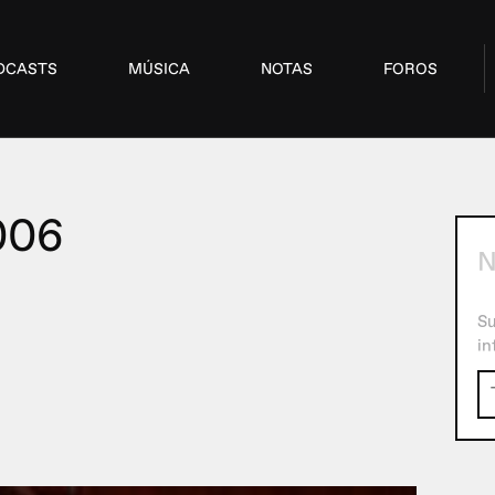
DCASTS
MÚSICA
NOTAS
FOROS
006
N
Su
in