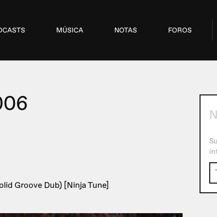
DCASTS
MÚSICA
NOTAS
FOROS
006
N
Su
in
olid Groove Dub) [Ninja Tune]