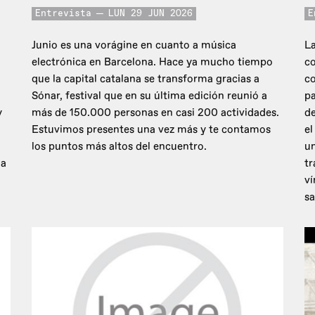
Entrevista
LUN 29 JUN 2026
E
Junio es una vorágine en cuanto a música
La
electrónica en Barcelona. Hace ya mucho tiempo
co
que la capital catalana se transforma gracias a
c
Sónar, festival que en su última edición reunió a
pa
y
más de 150.000 personas en casi 200 actividades.
de
Estuvimos presentes una vez más y te contamos
el
los puntos más altos del encuentro.
un
 a
tr
ví
sa