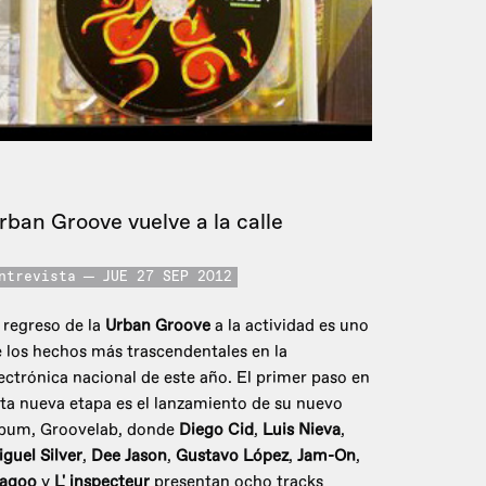
rban Groove vuelve a la calle
ntrevista
JUE 27 SEP 2012
 regreso de la
Urban Groove
a la actividad es uno
 los hechos más trascendentales en la
ectrónica nacional de este año. El primer paso en
ta nueva etapa es el lanzamiento de su nuevo
lbum, Groovelab, donde
Diego Cid
,
Luis Nieva
,
guel Silver
,
Dee Jason
,
Gustavo López
,
Jam-On
,
agoo
y
L' inspecteur
presentan ocho tracks