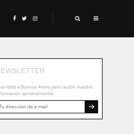
EWSLETTER
scribite a Buenos Aliens para recibir nuestra
formación semanalmente.
→