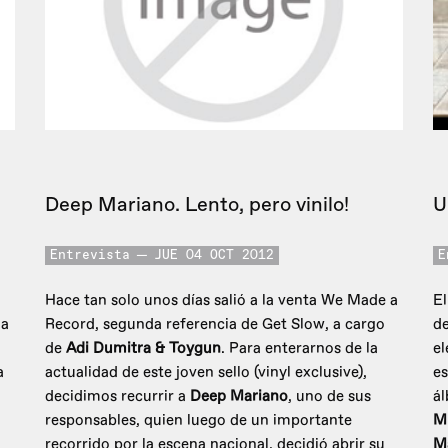
Deep Mariano. Lento, pero vinilo!
U
Entrevista
JUE 04 OCT 2012
E
Hace tan solo unos días salió a la venta We Made a
El
ga
Record, segunda referencia de Get Slow, a cargo
de
de
Adi Dumitra & Toygun
. Para enterarnos de la
el
a
actualidad de este joven sello (vinyl exclusive),
es
decidimos recurrir a
Deep Mariano
, uno de sus
á
responsables, quien luego de un importante
Mi
recorrido por la escena nacional, decidió abrir su
M