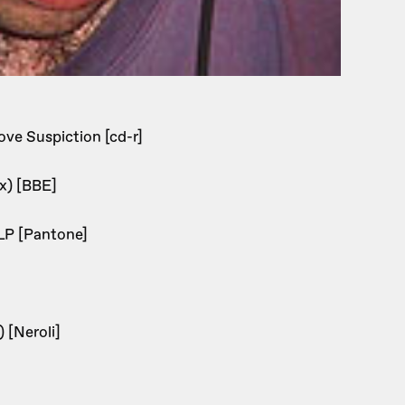
ove Suspiction [cd-r]
x) [BBE]
LP [Pantone]
 [Neroli]