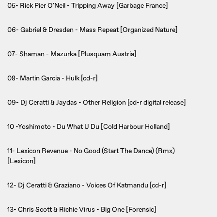
05- Rick Pier O'Neil - Tripping Away [Garbage France]
06- Gabriel & Dresden - Mass Repeat [Organized Nature]
07- Shaman - Mazurka [Plusquam Austria]
08- Martin Garcia - Hulk [cd-r]
09- Dj Ceratti & Jaydas - Other Religion [cd-r digital release]
10 -Yoshimoto - Du What U Du [Cold Harbour Holland]
11- Lexicon Revenue - No Good (Start The Dance) (Rmx)
[Lexicon]
12- Dj Ceratti & Graziano - Voices Of Katmandu [cd-r]
13- Chris Scott & Richie Virus - Big One [Forensic]