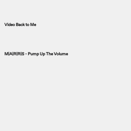
Video Back to Me
M|A|R|R|S - Pump Up The Volume