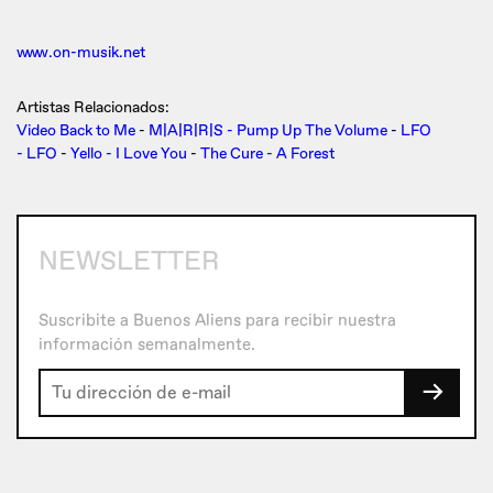
www.on-musik.net
Artistas Relacionados:
Video Back to Me
-
M|A|R|R|S - Pump Up The Volume
-
LFO
- LFO
-
Yello - I Love You
-
The Cure - A Forest
NEWSLETTER
Suscribite a Buenos Aliens para recibir nuestra
información semanalmente.
→