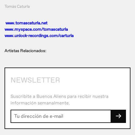
Tomás Caturla
www.tomascaturla.net
www.myspace.com/tomascaturla
www.unlock-recordings.com/carturla
Artistas Relacionados:
NEWSLETTER
Suscribite a Buenos Aliens para recibir nuestra
información semanalmente.
→