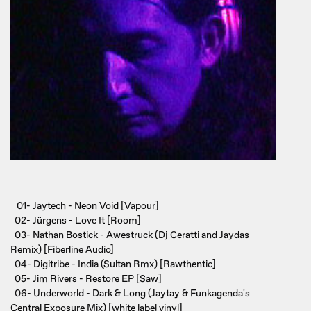
01- Jaytech - Neon Void [Vapour]
02- Jürgens - Love It [Room]
03- Nathan Bostick - Awestruck (Dj Ceratti and Jaydas
Remix) [Fiberline Audio]
04- Digitribe - India (Sultan Rmx) [Rawthentic]
05- Jim Rivers - Restore EP [Saw]
06- Underworld - Dark & Long (Jaytay & Funkagenda's
Central Exposure Mix) [white label vinyl]