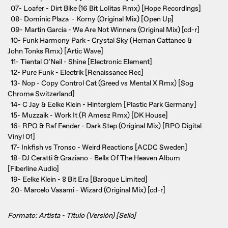
07- Loafer - Dirt Bike (16 Bit Lolitas Rmx) [Hope Recordings]
08- Dominic Plaza - Korny (Original Mix) [Open Up]
09- Martin Garcia - We Are Not Winners (Original Mix) [cd-r]
10- Funk Harmony Park - Crystal Sky (Hernan Cattaneo &
John Tonks Rmx) [Artic Wave]
11- Tiental O'Neil - Shine [Electronic Element]
12- Pure Funk - Electrik [Renaissance Rec]
13- Nop - Copy Control Cat (Greed vs Mental X Rmx) [Sog
Chrome Switzerland]
14- C Jay & Eelke Klein - Hinterglem [Plastic Park Germany]
15- Muzzaik - Work It (R Amesz Rmx) [DK House]
16- RPO & Raf Fender - Dark Step (Original Mix) [RPO Digital
Vinyl 01]
17- Inkfish vs Tronso - Weird Reactions [ACDC Sweden]
18- DJ Ceratti & Graziano - Bells Of The Heaven Album
[Fiberline Audio]
19- Eelke Klein - 8 Bit Era [Baroque Limited]
20- Marcelo Vasami - Wizard (Original Mix) [cd-r]
Formato: Artista - Titulo (Versión) [Sello]