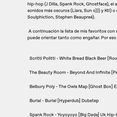
hip-hop (J Dilla, Spank Rock, Ghostface), el 
sonidos más oscuros (Liars, Sun o))) y Ktl) 
Soulphiction, Stephen Beaupreé).
A continuación la lista de mis favoritos con
puede orientar tanto como engañar. Por eso 
Scritti Politti - White Bread Black Beer [Ro
The Beauty Room - Beyond And Infinite [P
Belbury Poly - The Owls Map [Ghost Box] El
Burial - Burial [Hyperdub] Dubstep
Spank Rock - Yoyoyoyo [Big Dada] Uk Hip