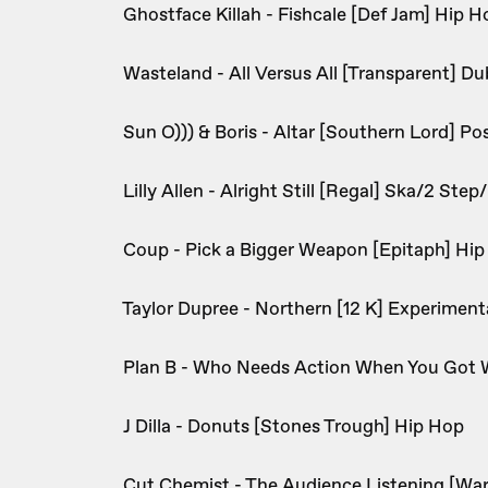
Ghostface Killah - Fishcale [Def Jam] Hip H
Wasteland - All Versus All [Transparent] D
Sun O))) & Boris - Altar [Southern Lord] Po
Lilly Allen - Alright Still [Regal] Ska/2 Ste
Coup - Pick a Bigger Weapon [Epitaph] Hi
Taylor Dupree - Northern [12 K] Experimen
Plan B - Who Needs Action When You Got 
J Dilla - Donuts [Stones Trough] Hip Hop
Cut Chemist - The Audience Listening [War