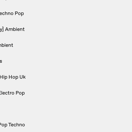
Techno Pop
ky] Ambient
mbient
s
 Hip Hop Uk
Electro Pop
Pop Techno