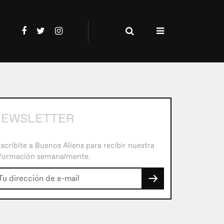
EWSLETTER
scribite a Buenos Aliens para recibir nuestra
formación semanalmente.
→