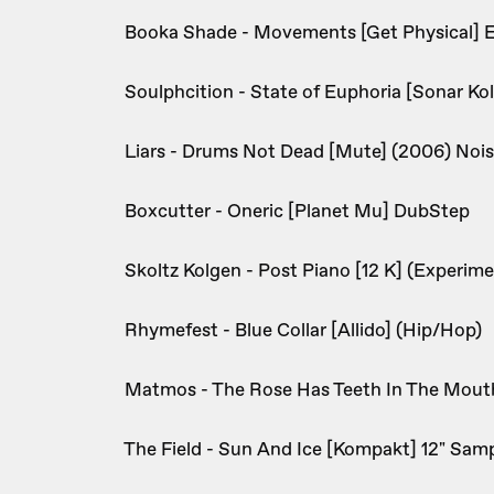
Booka Shade - Movements [Get Physical] E
Soulphcition - State of Euphoria [Sonar Kol
Liars - Drums Not Dead [Mute] (2006) Noi
Boxcutter - Oneric [Planet Mu] DubStep
Skoltz Kolgen - Post Piano [12 K] (Experim
Rhymefest - Blue Collar [Allido] (Hip/Hop)
Matmos - The Rose Has Teeth In The Mouth 
The Field - Sun And Ice [Kompakt] 12" Sam