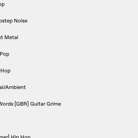
op
ubstep Noise
st Metal
p/Pop
p Hop
tal/Ambient
Words [GBR] Guitar Grime
ner] Hip Hop