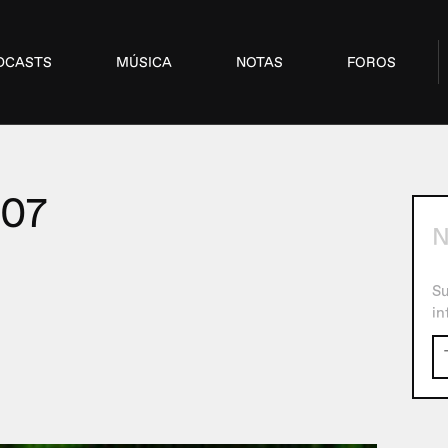
DCASTS
MÚSICA
NOTAS
FOROS
07
N
Su
in