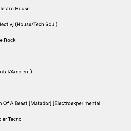
lectro House
lectiv] (House/Tech Soul)
se Rock
ental/Ambient)
Of A Beast [Matador] [Electroexperimental
pler Tecno