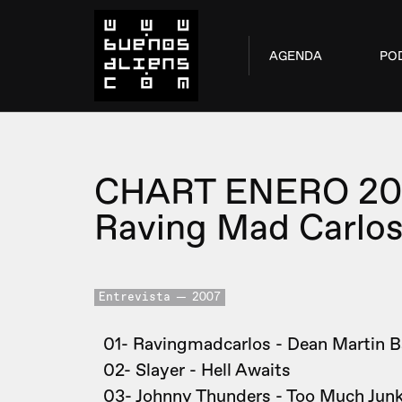
AGENDA
PO
CHART ENERO 20
Raving Mad Carlo
Entrevista
2007
01- Ravingmadcarlos - Dean Martin 
02- Slayer - Hell Awaits
03- Johnny Thunders - Too Much Junk