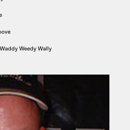
e
oove
y Waddy Weedy Wally