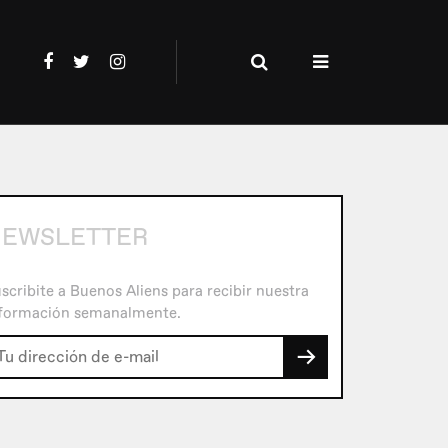
EWSLETTER
scribite a Buenos Aliens para recibir nuestra
formación semanalmente.
→