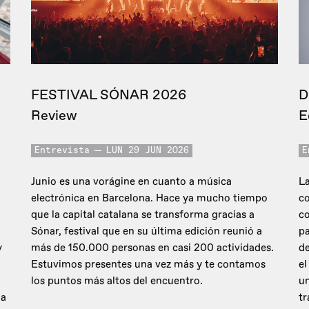
FESTIVAL SÓNAR 2026
D
Review
E
Entrevista
LUN 29 JUN 2026
E
Junio es una vorágine en cuanto a música
La
electrónica en Barcelona. Hace ya mucho tiempo
co
que la capital catalana se transforma gracias a
c
Sónar, festival que en su última edición reunió a
pa
y
más de 150.000 personas en casi 200 actividades.
de
Estuvimos presentes una vez más y te contamos
el
los puntos más altos del encuentro.
un
 a
tr