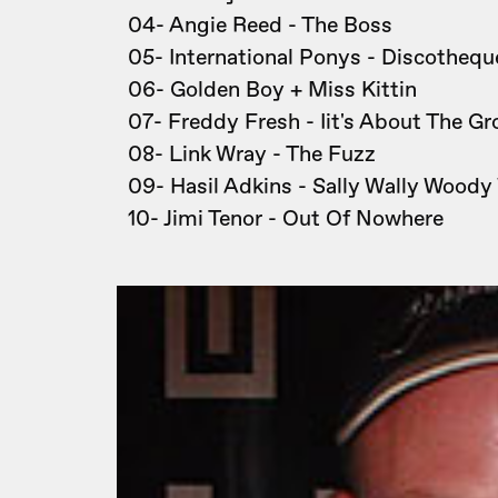
04- Angie Reed - The Boss
05- International Ponys - Discothequ
06- Golden Boy + Miss Kittin
07- Freddy Fresh - Iit's About The Gr
08- Link Wray - The Fuzz
09- Hasil Adkins - Sally Wally Wood
10- Jimi Tenor - Out Of Nowhere