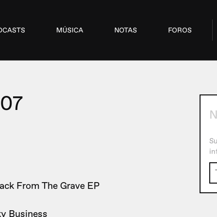
DCASTS
MÚSICA
NOTAS
FOROS
07
N
s
Su
in
Back From The Grave EP
y Business