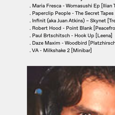
. Maria Fresca - Womasushi Ep [Ilian 
. Paperclip People - The Secret Tapes
. Infinit (aka Juan Atkins) – Skynet [Tr
. Robert Hood - Point Blank [Peacefr
. Paul Brtschitsch - Hook Up [Leena]
. Daze Maxim - Woodbird [Platzhirsch
. VA - Milkshake 2 [Minibar]