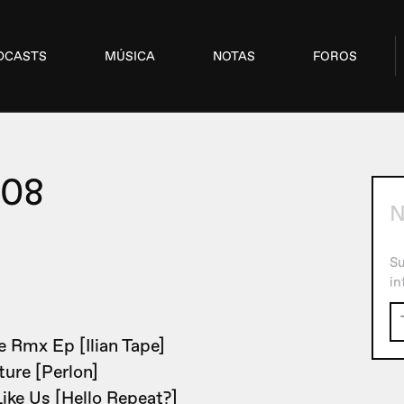
DCASTS
MÚSICA
NOTAS
FOROS
08
N
Su
in
te Rmx Ep [Ilian Tape]
ure [Perlon]
ike Us [Hello Repeat?]