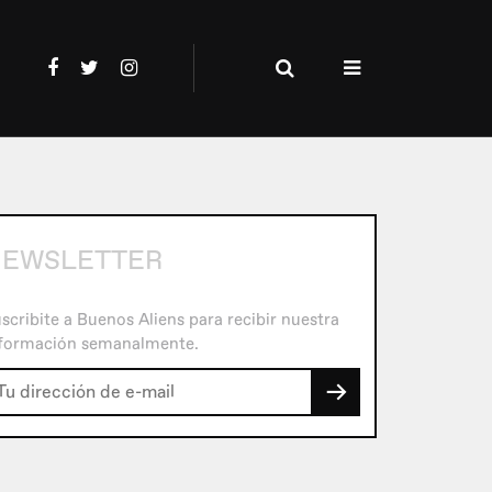
EWSLETTER
scribite a Buenos Aliens para recibir nuestra
formación semanalmente.
→