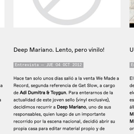
Deep Mariano. Lento, pero vinilo!
U
Entrevista
JUE 04 OCT 2012
E
Hace tan solo unos días salió a la venta We Made a
El
ga
Record, segunda referencia de Get Slow, a cargo
de
de
Adi Dumitra & Toygun
. Para enterarnos de la
el
a
actualidad de este joven sello (vinyl exclusive),
es
decidimos recurrir a
Deep Mariano
, uno de sus
á
responsables, quien luego de un importante
Mi
recorrido por la escena nacional, decidió abrir su
M
propia casa para editar material propio y de
or