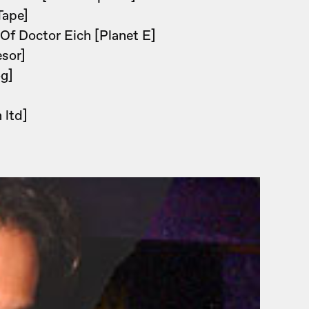
Tape]
 Of Doctor Eich [Planet E]
esor]
og]
 ltd]