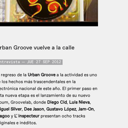
rban Groove vuelve a la calle
ntrevista
JUE 27 SEP 2012
 regreso de la
Urban Groove
a la actividad es uno
 los hechos más trascendentales en la
ectrónica nacional de este año. El primer paso en
ta nueva etapa es el lanzamiento de su nuevo
lbum, Groovelab, donde
Diego Cid
,
Luis Nieva
,
guel Silver
,
Dee Jason
,
Gustavo López
,
Jam-On
,
agoo
y
L' inspecteur
presentan ocho tracks
iginales e inéditos.