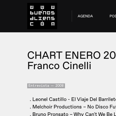
AGENDA
PO
CHART ENERO 20
Franco Cinelli
Entrevista
2008
. Leonel Castillo - El Viaje Del Barrile
. Melchoir Productions – No Disco Fut
. Bruno Pronsato – Why Can't We Be L