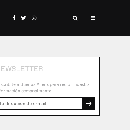
EWSLETTER
scribite a Buenos Aliens para recibir nuestra
formación semanalmente.
→