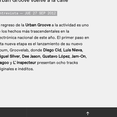
rban Groove vuelve a la calle
ntrevista
JUE 27 SEP 2012
 regreso de la
Urban Groove
a la actividad es uno
 los hechos más trascendentales en la
ectrónica nacional de este año. El primer paso en
ta nueva etapa es el lanzamiento de su nuevo
lbum, Groovelab, donde
Diego Cid
,
Luis Nieva
,
guel Silver
,
Dee Jason
,
Gustavo López
,
Jam-On
,
agoo
y
L' inspecteur
presentan ocho tracks
iginales e inéditos.