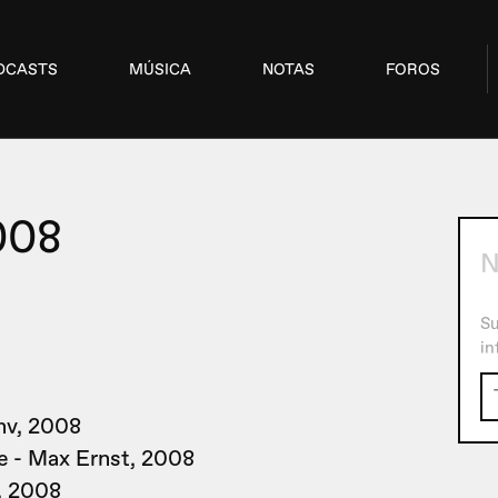
DCASTS
MÚSICA
NOTAS
FOROS
008
N
Su
in
nv, 2008
 - Max Ernst, 2008
, 2008