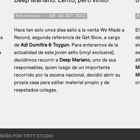
Deep Mariano. Lento, pero vinilo!
U
Entrevista
JUE 04 OCT 2012
E
Hace tan solo unos días salió a la venta We Made a
El
ga
Record, segunda referencia de Get Slow, a cargo
de
de
Adi Dumitra & Toygun
. Para enterarnos de la
el
a
actualidad de este joven sello (vinyl exclusive),
es
decidimos recurrir a
Deep Mariano
, uno de sus
á
responsables, quien luego de un importante
Mi
recorrido por la escena nacional, decidió abrir su
M
propia casa para editar material propio y de
or
respetados colegas.
ISEÑO POR TRITT STUDIO