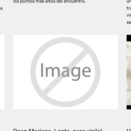
los puntos más altos del encuentro.
un
 a
tr
ví
sa