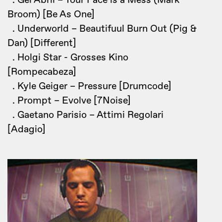
. Gel Abril – Your Face is a Mess (Mark
Broom) [Be As One]
. Underworld – Beautifuul Burn Out (Pig &
Dan) [Different]
. Holgi Star - Grosses Kino
[Rompecabeza]
. Kyle Geiger – Pressure [Drumcode]
. Prompt – Evolve [7Noise]
. Gaetano Parisio – Attimi Regolari
[Adagio]