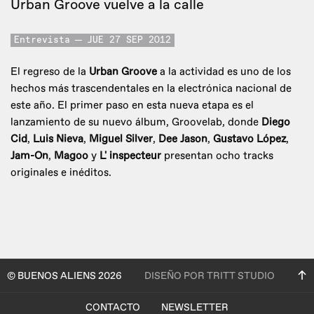
Urban Groove vuelve a la calle
Entrevista
JUE 27 SEP 2012
El regreso de la
Urban Groove
a la actividad es uno de los
hechos más trascendentales en la electrónica nacional de
este año. El primer paso en esta nueva etapa es el
lanzamiento de su nuevo álbum, Groovelab, donde
Diego
Cid
,
Luis Nieva
,
Miguel Silver
,
Dee Jason
,
Gustavo López
,
Jam-On
,
Magoo
y
L' inspecteur
presentan ocho tracks
originales e inéditos.
© BUENOS ALIENS 2026
DISEÑO POR TRITT STUDIO
CONTACTO
NEWSLETTER