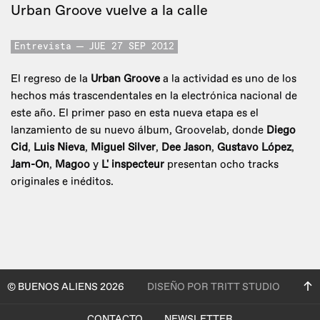
Urban Groove vuelve a la calle
Entrevista
JUE 27 SEP 2012
El regreso de la
Urban Groove
a la actividad es uno de los
hechos más trascendentales en la electrónica nacional de
este año. El primer paso en esta nueva etapa es el
lanzamiento de su nuevo álbum, Groovelab, donde
Diego
Cid
,
Luis Nieva
,
Miguel Silver
,
Dee Jason
,
Gustavo López
,
Jam-On
,
Magoo
y
L' inspecteur
presentan ocho tracks
originales e inéditos.
© BUENOS ALIENS 2026
DISEÑO POR TRITT STUDIO
CONTACTO
NEWSLETTER