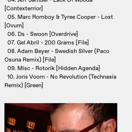
04. Jeff Samuel - Lack Of Wooda
[Contexterrior]
05. Marc Romboy & Tyree Cooper - Lost
[Ovum]
06. Ds - Swoon [Overdrive]
07. Gel Abril - 200 Grams [File]
08. Adam Beyer - Swedish Silver (Paco
Osuna Remix) [File]
09. Misc - Rotorik [Hidden Agenda]
10. Joris Voorn - No Revolution (Technasia
Remix) [Green]