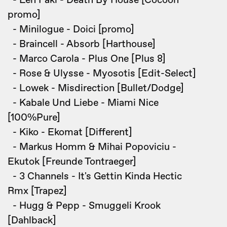
- Len Faki - Death By House [Cocoon
promo]
- Minilogue - Doici [promo]
- Braincell - Absorb [Harthouse]
- Marco Carola - Plus One [Plus 8]
- Rose & Ulysse - Myosotis [Edit-Select]
- Lowek - Misdirection [Bullet/Dodge]
- Kabale Und Liebe - Miami Nice
[100%Pure]
- Kiko - Ekomat [Different]
- Markus Homm & Mihai Popoviciu -
Ekutok [Freunde Tontraeger]
- 3 Channels - It's Gettin Kinda Hectic
Rmx [Trapez]
- Hugg & Pepp - Smuggeli Krook
[Dahlback]