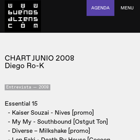
AGENDA
MENU
CHART JUNIO 2008
Diego Ro-K
Entrevista
2008
Essential 15
- Kaiser Souzai - Nives [promo]
- My My - Southbound [Ostgut Ton]
- Diverse – Milkshake [promo]