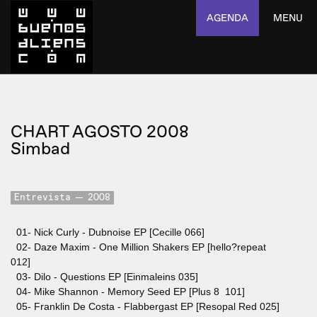
AGENDA
MENU
CHART AGOSTO 2008
Simbad
Entrevista
2008
01- Nick Curly - Dubnoise EP [Cecille 066]
02- Daze Maxim - One Million Shakers EP [hello?repeat
012]
03- Dilo - Questions EP [Einmaleins 035]
04- Mike Shannon - Memory Seed EP [Plus 8 101]
05- Franklin De Costa - Flabbergast EP [Resopal Red 025]