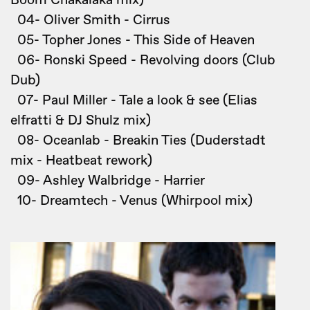
Boom Chakalaka mix)
04- Oliver Smith - Cirrus
05- Topher Jones - This Side of Heaven
06- Ronski Speed - Revolving doors (Club
Dub)
07- Paul Miller - Tale a look & see (Elias
elfratti & DJ Shulz mix)
08- Oceanlab - Breakin Ties (Duderstadt
mix - Heatbeat rework)
09- Ashley Walbridge - Harrier
10- Dreamtech - Venus (Whirpool mix)