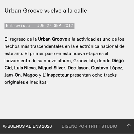
Urban Groove vuelve a la calle
Entrevista
JUE 27 SEP 2012
El regreso de la
Urban Groove
a la actividad es uno de los
hechos más trascendentales en la electrónica nacional de
este año. El primer paso en esta nueva etapa es el
lanzamiento de su nuevo álbum, Groovelab, donde
Diego
Cid
,
Luis Nieva
,
Miguel Silver
,
Dee Jason
,
Gustavo López
,
Jam-On
,
Magoo
y
L' inspecteur
presentan ocho tracks
originales e inéditos.
© BUENOS ALIENS 2026
DISEÑO POR TRITT STUDIO