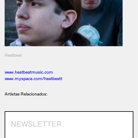
Heatbeat
www.heatbeatmusic.com
www.myspace.com/heatbeatt
Artistas Relacionados:
NEWSLETTER