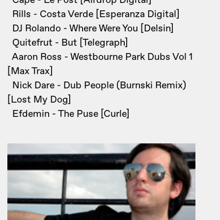
Cape - Le Post [Airdrop Digital]
Rills - Costa Verde [Esperanza Digital]
DJ Rolando - Where Were You [Delsin]
Quitefrut - But [Telegraph]
Aaron Ross - Westbourne Park Dubs Vol 1
[Max Trax]
Nick Dare - Dub People (Burnski Remix)
[Lost My Dog]
Efdemin - The Puse [Curle]