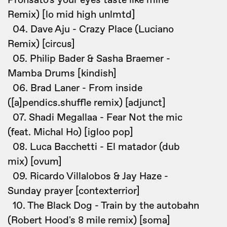
Pronsato's your eyes taste like mine
Remix) [lo mid high unlmtd]
04. Dave Aju - Crazy Place (Luciano
Remix) [circus]
05. Philip Bader & Sasha Braemer -
Mamba Drums [kindish]
06. Brad Laner - From inside
([a]pendics.shuffle remix) [adjunct]
07. Shadi Megallaa - Fear Not the mic
(feat. Michal Ho) [igloo pop]
08. Luca Bacchetti - El matador (dub
mix) [ovum]
09. Ricardo Villalobos & Jay Haze -
Sunday prayer [contexterrior]
10. The Black Dog - Train by the autobahn
(Robert Hood's 8 mile remix) [soma]