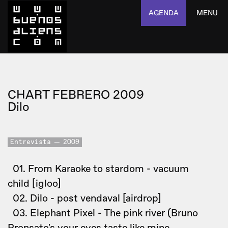
AGENDA
MENU
CHART FEBRERO 2009
Dilo
Entrevista
2009
01. From Karaoke to stardom - vacuum
child [igloo]
02. Dilo - post vendaval [airdrop]
03. Elephant Pixel - The pink river (Bruno