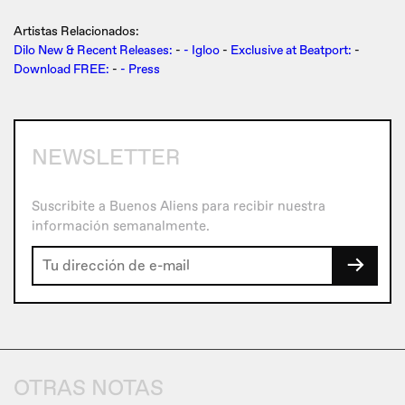
Artistas Relacionados:
Dilo New & Recent Releases:
-
- Igloo
-
Exclusive at Beatport:
-
Download FREE:
-
- Press
NEWSLETTER
Suscribite a Buenos Aliens para recibir nuestra
información semanalmente.
→
OTRAS NOTAS