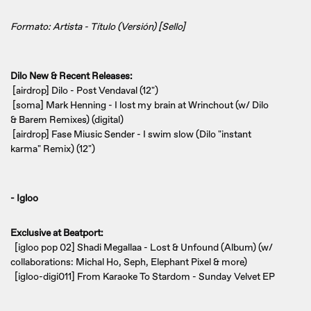
Formato: Artista - Título (Versión) [Sello]
Dilo New & Recent Releases:
[airdrop] Dilo - Post Vendaval (12")
[soma] Mark Henning - I lost my brain at Wrinchout (w/ Dilo
& Barem Remixes) (digital)
[airdrop] Fase Miusic Sender - I swim slow (Dilo "instant
karma" Remix) (12")
- Igloo
Exclusive at Beatport:
[igloo pop 02] Shadi Megallaa - Lost & Unfound (Album) (w/
collaborations: Michal Ho, Seph, Elephant Pixel & more)
[igloo-digi011] From Karaoke To Stardom - Sunday Velvet EP