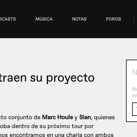
DCASTS
MÚSICA
NOTAS
FOROS
N
traen su proyecto
Su
in
cto conjunto de
Marc Houle
y
Sian
, quienes
doba dentro de su próximo tour por
 nos encontramos en una charla con ambos