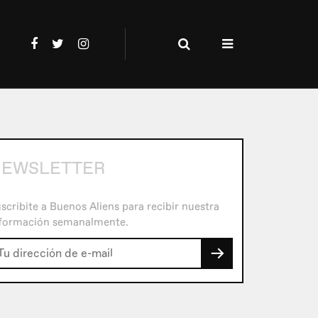
EWSLETTER
scribite a Buenos Aliens para recibir nuestra
formación semanalmente.
→